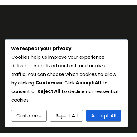
Jurídico
We respect your privacy
Cookies help us improve your experience,
deliver personalized content, and analyze
Cookies e rastreamento
traffic. You can choose which cookies to allow
Fale conosco
by clicking
Customize
. Click
Accept All
to
Sobre nós
consent or
Reject All
to decline non-essential
Política de privacidade
cookies.
Acordo do usuário
Customize
Reject All
Accept All