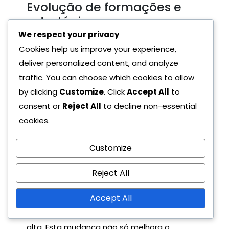
Evolução de formações e
estratégias
We respect your privacy
Ao longo dos anos, as formações passaram
Cookies help us improve your experience,
de estruturas rígidas para sistemas mais
deliver personalized content, and analyze
fluidos. As formações iniciais, como o clássico
traffic. You can choose which cookies to allow
4-4-2, enfatizavam a solidez defensiva,
by clicking
Customize
. Click
Accept All
to
enquanto as estratégias modernas
consent or
Reject All
to decline non-essential
frequentemente incorporam formas
cookies.
dinâmicas como o 4-3-3 ou 3-5-2,
Customize
permitindo maior flexibilidade no ataque e na
defesa.
Reject All
Adaptações estratégicas também surgiram,
Accept All
com as equipas a focarem cada vez mais no
jogo baseado na posse de bola e na pressão
alta. Esta mudança não só melhora o