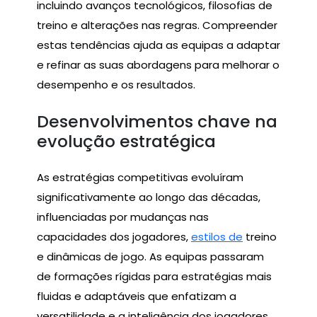
incluindo avanços tecnológicos, filosofias de
treino e alterações nas regras. Compreender
estas tendências ajuda as equipas a adaptar
e refinar as suas abordagens para melhorar o
desempenho e os resultados.
Desenvolvimentos chave na
evolução estratégica
As estratégias competitivas evoluíram
significativamente ao longo das décadas,
influenciadas por mudanças nas
capacidades dos jogadores,
estilos de
treino
e dinâmicas de jogo. As equipas passaram
de formações rígidas para estratégias mais
fluidas e adaptáveis que enfatizam a
versatilidade e a inteligência dos jogadores.