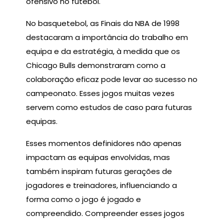
ofensivo no futebol.
No basquetebol, as Finais da NBA de 1998
destacaram a importância do trabalho em
equipa e da estratégia, à medida que os
Chicago Bulls demonstraram como a
colaboração eficaz pode levar ao sucesso no
campeonato. Esses jogos muitas vezes
servem como estudos de caso para futuras
equipas.
Esses momentos definidores não apenas
impactam as equipas envolvidas, mas
também inspiram futuras gerações de
jogadores e treinadores, influenciando a
forma como o jogo é jogado e
compreendido. Compreender esses jogos