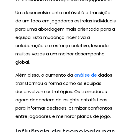
Um desenvolvimento notável é a transição
de um foco em jogadores estrelas individuais
para uma abordagem mais orientada para a
equipa. Esta mudança incentiva a
colaboração e o esforço coletivo, levando
muitas vezes a um melhor desempenho
global.
Além disso, o aumento da
análise de
dados
transformou a forma como as equipas
desenvolvem estratégias. Os treinadores
agora dependem de insights estatísticos
para informar decisões, otimizar confrontos
entre jogadores e melhorar planos de jogo.
Influência da tecnologia nas