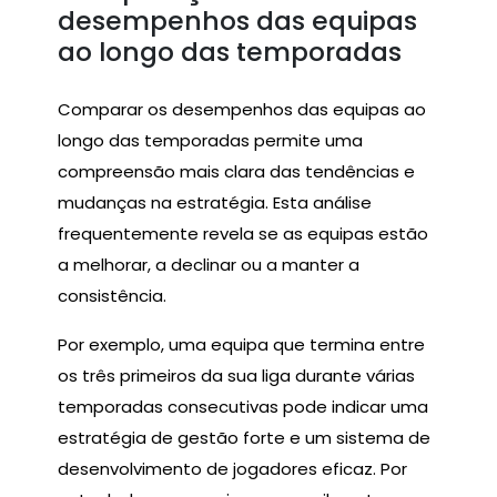
desempenhos das equipas
ao longo das temporadas
Comparar os desempenhos das equipas ao
longo das temporadas permite uma
compreensão mais clara das tendências e
mudanças na estratégia. Esta análise
frequentemente revela se as equipas estão
a melhorar, a declinar ou a manter a
consistência.
Por exemplo, uma equipa que termina entre
os três primeiros da sua liga durante várias
temporadas consecutivas pode indicar uma
estratégia de gestão forte e um sistema de
desenvolvimento de jogadores eficaz. Por