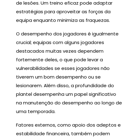
de lesões. Um treino eficaz pode adaptar
estratégias para aproveitar as forças da
equipa enquanto minimiza as fraquezas.
O desempenho dos jogadores é igualmente
crucial; equipas com alguns jogadores
destacados muitas vezes dependem
fortemente deles, o que pode levar a
vulnerabilidades se esses jogadores não
tiverem um bom desempenho ou se
lesionarem. Além disso, a profundidade do
plantel desempenha um papel significativo
na manutenção do desempenho ao longo de
uma temporada.
Fatores externos, como apoio dos adeptos e
estabilidade financeira, também podem