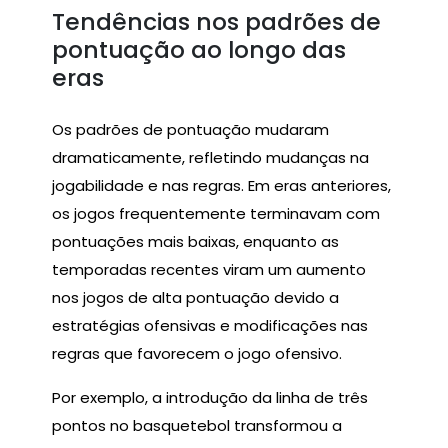
Tendências nos padrões de
pontuação ao longo das
eras
Os padrões de pontuação mudaram
dramaticamente, refletindo mudanças na
jogabilidade e nas regras. Em eras anteriores,
os jogos frequentemente terminavam com
pontuações mais baixas, enquanto as
temporadas recentes viram um aumento
nos jogos de alta pontuação devido a
estratégias ofensivas e modificações nas
regras que favorecem o jogo ofensivo.
Por exemplo, a introdução da linha de três
pontos no basquetebol transformou a