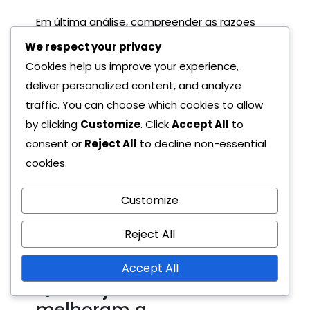
Em última análise, compreender as razões
por trás do desempenho abaixo do esperado
We respect your privacy
pode guiar as equipas na realização de
Cookies help us improve your experience,
ajustes necessários nas suas estratégias e
deliver personalized content, and analyze
operações, promovendo um caminho para a
traffic. You can choose which cookies to allow
recuperação e o sucesso.
by clicking
Customize
. Click
Accept All
to
consent or
Reject All
to decline non-essential
cookies.
Customize
Reject All
Accept All
Quais ajudas visuais
melhoram a