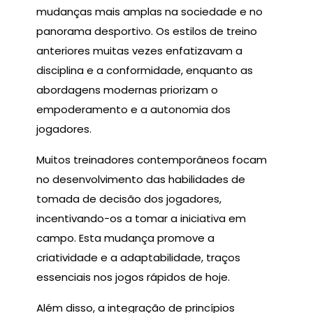
mudanças mais amplas na sociedade e no
panorama desportivo. Os estilos de treino
anteriores muitas vezes enfatizavam a
disciplina e a conformidade, enquanto as
abordagens modernas priorizam o
empoderamento e a autonomia dos
jogadores.
Muitos treinadores contemporâneos focam
no desenvolvimento das habilidades de
tomada de decisão dos jogadores,
incentivando-os a tomar a iniciativa em
campo. Esta mudança promove a
criatividade e a adaptabilidade, traços
essenciais nos jogos rápidos de hoje.
Além disso, a integração de princípios