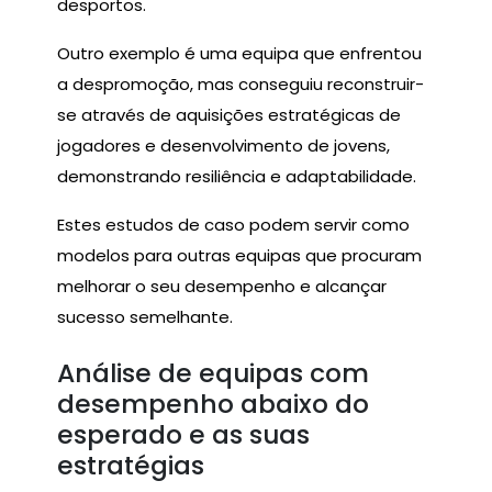
desportos.
Outro exemplo é uma equipa que enfrentou
a despromoção, mas conseguiu reconstruir-
se através de aquisições estratégicas de
jogadores e desenvolvimento de jovens,
demonstrando resiliência e adaptabilidade.
Estes estudos de caso podem servir como
modelos para outras equipas que procuram
melhorar o seu desempenho e alcançar
sucesso semelhante.
Análise de equipas com
desempenho abaixo do
esperado e as suas
estratégias