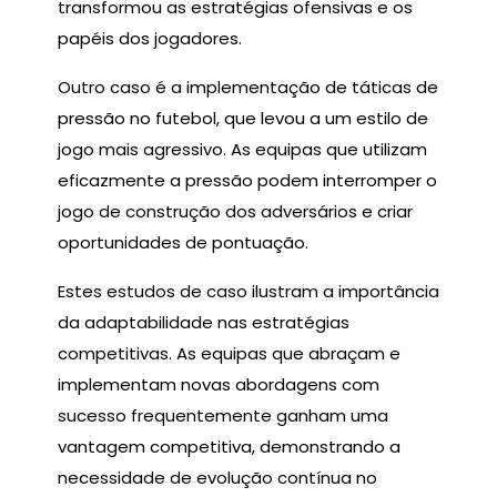
transformou as estratégias ofensivas e os
papéis dos jogadores.
Outro caso é a implementação de táticas de
pressão no futebol, que levou a um estilo de
jogo mais agressivo. As equipas que utilizam
eficazmente a pressão podem interromper o
jogo de construção dos adversários e criar
oportunidades de pontuação.
Estes estudos de caso ilustram a importância
da adaptabilidade nas estratégias
competitivas. As equipas que abraçam e
implementam novas abordagens com
sucesso frequentemente ganham uma
vantagem competitiva, demonstrando a
necessidade de evolução contínua no