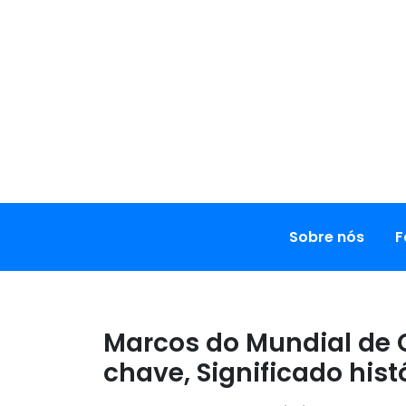
Skip
to
content
Sobre nós
F
Marcos do Mundial de 
chave, Significado his