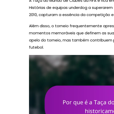
A Taça do Mundo de Clubes da FIFA é rica e
Histórias de equipas underdog a superarem
2010, capturam a essência da competição e
Além disso, o torneio frequentemente apre
momentos memoráveis que definem as suas 
apelo do torneio, mas também contribuem p
futebol.