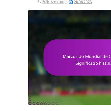
By
Felix Armitage
21/01/2026