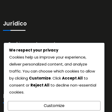
Jurídico
Cookies e rastreamento
We respect your privacy
Fale conosco
Cookies help us improve your experience,
Sobre nós
deliver personalized content, and analyze
Política de privacidade
traffic. You can choose which cookies to allow
Acordo do usuário
by clicking
Customize
. Click
Accept All
to
consent or
Reject All
to decline non-essential
cookies.
Pesquisar
Customize