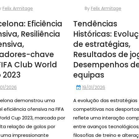
y
Felix Armitage
By
Felix Armitage
elona: Eficiência
Tendências
siva, Resiliência
Históricas: Evolu
ensiva,
de estratégias,
adores-chave
Resultados de jo
FIFA Club World
Desempenhos d
 2023
equipas
/01/2026
19/01/2026
celona demonstrou uma
A evolução das estratégias
l eficiência ofensiva na FIFA
competitivas nos desporto
orld Cup 2023, marcada por
reflete uma interação comp
ta relação de golos por
entre avanços tecnológicos
e uma impressionante
filosofias de treino e altera