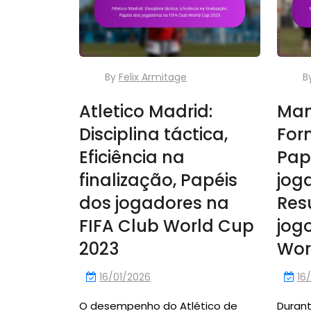
By
Felix Armitage
B
Atletico Madrid:
Man
Disciplina táctica,
For
Eficiência na
Pap
finalização, Papéis
jog
dos jogadores na
Res
FIFA Club World Cup
jog
2023
Wor
16/01/2026
16
O desempenho do Atlético de
Duran