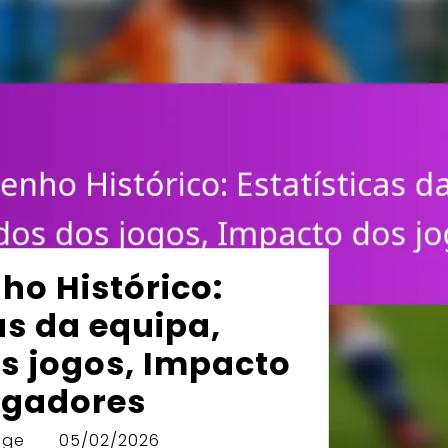
o: Resiliência em
ões de golos,
have na Taça do
bes da FIFA 2023
age
05/02/2026