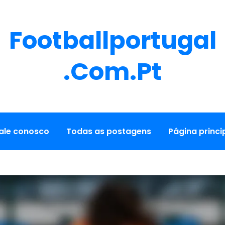
Footballportugal
.com.pt
ale conosco
Todas as postagens
Página princi