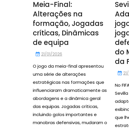
Meia-Final:
Sevi
Alterações na
Ada
formação, Jogadas
jogo
críticas, Dinâmicas
jog
de equipa
def
do 
21/01/2026
da 
O jogo da meia-final apresentou
21
uma série de alterações
estratégicas nas formações que
No FIF
influenciaram dramaticamente as
Sevill
abordagens e a dinâmica geral
adapt
das equipas. Jogadas críticas,
exibin
incluindo golos importantes e
que lh
manobras defensivas, mudaram o
estra