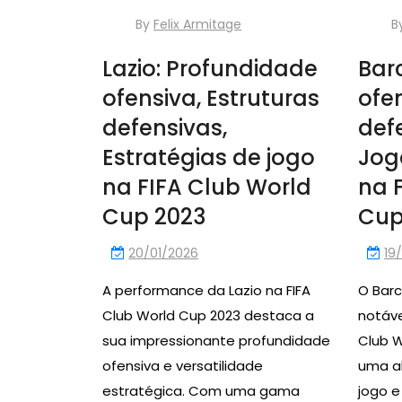
By
Felix Armitage
B
Lazio: Profundidade
Barc
ofensiva, Estruturas
ofen
defensivas,
def
Estratégias de jogo
Jog
na FIFA Club World
na 
Cup 2023
Cup
20/01/2026
19
A performance da Lazio na FIFA
O Bar
Club World Cup 2023 destaca a
notáve
sua impressionante profundidade
Club W
ofensiva e versatilidade
uma al
estratégica. Com uma gama
jogo 