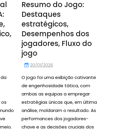
al
Resumo do Jogo:
A:
Destaques
e,
estratégicos,
ico,
Desempenhos dos
jogadores, Fluxo do
jogo
20/01/2026
 da
O jogo foi uma exibição cativante
de engenhosidade tática, com
ambas as equipas a empregar
 os
estratégias únicas que, em última
 mundo
análise, moldaram o resultado. As
ve
performances dos jogadores-
rneio.
chave e as decisões cruciais dos