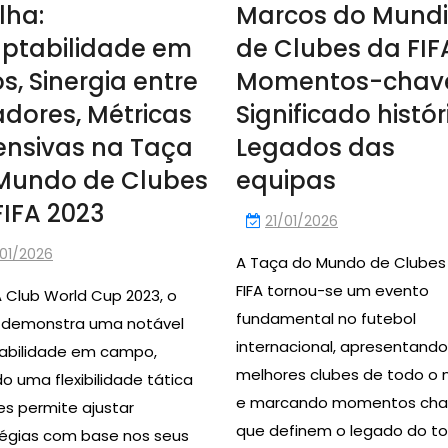
lha:
Marcos do Mundi
ptabilidade em
de Clubes da FIF
s, Sinergia entre
Momentos-chav
adores, Métricas
Significado histór
ensivas na Taça
Legados das
Mundo de Clubes
equipas
FIFA 2023
21/01/2026
/01/2026
A Taça do Mundo de Clubes
FIFA tornou-se um evento
A Club World Cup 2023, o
fundamental no futebol
a demonstra uma notável
internacional, apresentando
abilidade em campo,
melhores clubes de todo o
do uma flexibilidade tática
e marcando momentos cha
es permite ajustar
que definem o legado do to
tégias com base nos seus