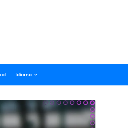
pal
Idioma