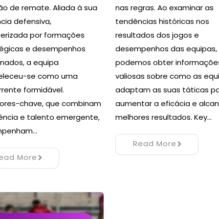
ão de remate. Aliada à sua
nas regras. Ao examinar as
ncia defensiva,
tendências históricas nos
terizada por formações
resultados dos jogos e
tégicas e desempenhos
desempenhos das equipas,
linados, a equipa
podemos obter informaçõe
eleceu-se como uma
valiosas sobre como as equ
rente formidável.
adaptam as suas táticas p
ores-chave, que combinam
aumentar a eficácia e alca
ência e talento emergente,
melhores resultados. Key…
mpenham…
Read More
ead More