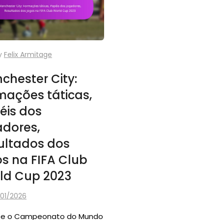
y
Felix Armitage
chester City:
mações táticas,
éis dos
adores,
ultados dos
os na FIFA Club
ld Cup 2023
/01/2026
te o Campeonato do Mundo