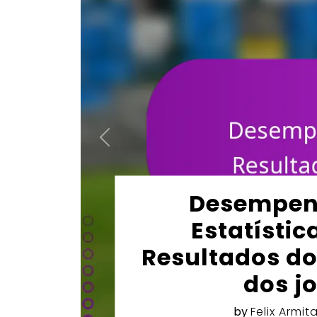
Inter de Milã
jogo, Padr
Confrontos c
Mundo de Clu
by
Felix Armit