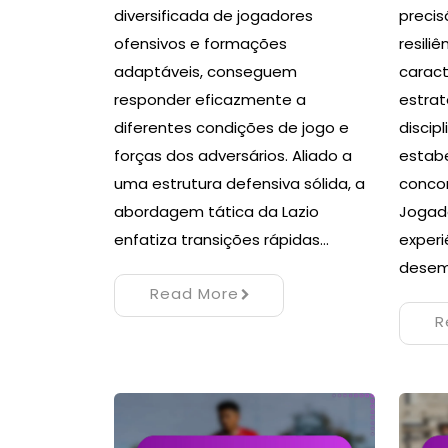
diversificada de jogadores
precis
ofensivos e formações
resiliê
adaptáveis, conseguem
carac
responder eficazmente a
estra
diferentes condições de jogo e
discip
forças dos adversários. Aliado a
estab
uma estrutura defensiva sólida, a
concor
abordagem tática da Lazio
Jogad
enfatiza transições rápidas…
experi
dese
Read More
R