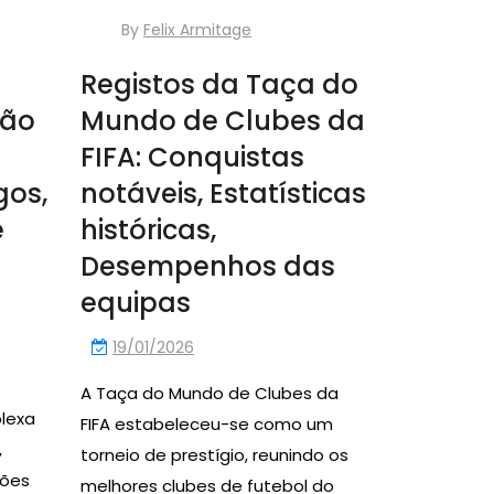
By
Felix Armitage
Registos da Taça do
ção
Mundo de Clubes da
FIFA: Conquistas
gos,
notáveis, Estatísticas
e
históricas,
Desempenhos das
equipas
19/01/2026
s
A Taça do Mundo de Clubes da
lexa
FIFA estabeleceu-se como um
,
torneio de prestígio, reunindo os
ções
melhores clubes de futebol do