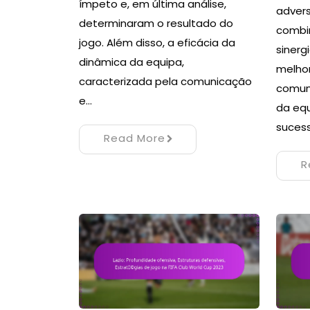
ímpeto e, em última análise,
advers
determinaram o resultado do
combi
jogo. Além disso, a eficácia da
sinerg
dinâmica da equipa,
melhor
caracterizada pela comunicação
comun
e…
da equ
suces
Read More
R