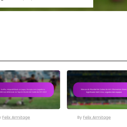
y
Felix Armitage
By
Felix Armitage