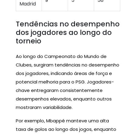
9
5
58
Madrid
Tendências no desempenho
dos jogadores ao longo do
torneio
Ao longo do Campeonato do Mundo de
Clubes, surgiram tendências no desempenho
dos jogadores, indicando áreas de força e
potencial melhoria para o PSG. Jogadores-
chave entregaram consistentemente
desempenhos elevados, enquanto outros
mostraram variabilidade.
Por exemplo, Mbappé manteve uma alta
taxa de golos ao longo dos jogos, enquanto