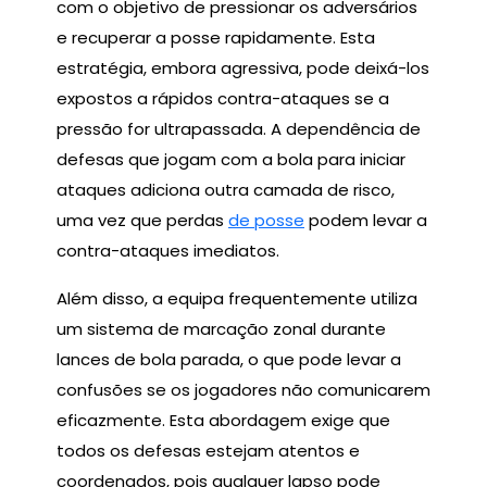
com o objetivo de pressionar os adversários
e recuperar a posse rapidamente. Esta
estratégia, embora agressiva, pode deixá-los
expostos a rápidos contra-ataques se a
pressão for ultrapassada. A dependência de
defesas que jogam com a bola para iniciar
ataques adiciona outra camada de risco,
uma vez que perdas
de posse
podem levar a
contra-ataques imediatos.
Além disso, a equipa frequentemente utiliza
um sistema de marcação zonal durante
lances de bola parada, o que pode levar a
confusões se os jogadores não comunicarem
eficazmente. Esta abordagem exige que
todos os defesas estejam atentos e
coordenados, pois qualquer lapso pode