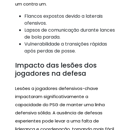
um contra um.
Flancos expostos devido a laterais
ofensivos.
Lapsos de comunicação durante lances
de bola parada.
Vulnerabilidade a transições rápidas
após perdas de posse.
Impacto das lesões dos
jogadores na defesa
Lesões a jogadores defensivos-chave
impactaram significativamente a
capacidade do PSG de manter uma linha
defensiva sólida. A ausência de defesas
experientes pode levar a uma falta de
liderança e coordenação, tornando mais fácil