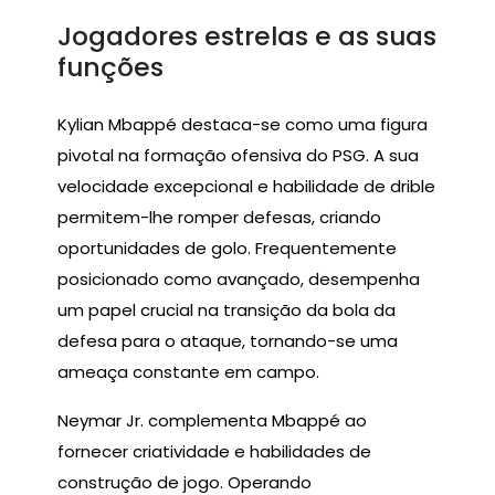
Jogadores estrelas e as suas
funções
Kylian Mbappé destaca-se como uma figura
pivotal na formação ofensiva do PSG. A sua
velocidade excepcional e habilidade de drible
permitem-lhe romper defesas, criando
oportunidades de golo. Frequentemente
posicionado como avançado, desempenha
um papel crucial na transição da bola da
defesa para o ataque, tornando-se uma
ameaça constante em campo.
Neymar Jr. complementa Mbappé ao
fornecer criatividade e habilidades de
construção de jogo. Operando