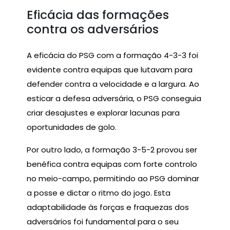
Eficácia das formações
contra os adversários
A eficácia do PSG com a formação 4-3-3 foi
evidente contra equipas que lutavam para
defender contra a velocidade e a largura. Ao
esticar a defesa adversária, o PSG conseguia
criar desajustes e explorar lacunas para
oportunidades de golo.
Por outro lado, a formação 3-5-2 provou ser
benéfica contra equipas com forte controlo
no meio-campo, permitindo ao PSG dominar
a posse e dictar o ritmo do jogo. Esta
adaptabilidade às forças e fraquezas dos
adversários foi fundamental para o seu