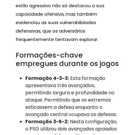
estilo agressivo não só destacou a sua
capacidade ofensiva, mas também
evidenciou as suas vulnerabilidades
defensivas, que os adversários
frequentemente tentavam explorar.
Formações-chave
empregues durante os jogos
Formação 4-3-3:
Esta formação
apresentava três avançados,
permitindo largura e profundidade no
ataque. Permitindo que os extremos
esticassem a defesa enquanto o
avançado central ocupava os defesas.
Formação 3-5-2:
Nesta configuração,
o PSG utilizou dois avançados apoiados