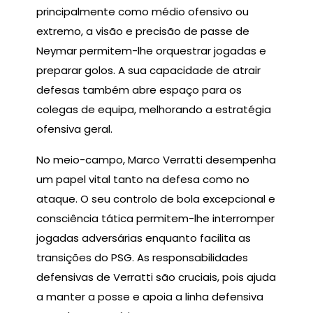
principalmente como médio ofensivo ou
extremo, a visão e precisão de passe de
Neymar permitem-lhe orquestrar jogadas e
preparar golos. A sua capacidade de atrair
defesas também abre espaço para os
colegas de equipa, melhorando a estratégia
ofensiva geral.
No meio-campo, Marco Verratti desempenha
um papel vital tanto na defesa como no
ataque. O seu controlo de bola excepcional e
consciência tática permitem-lhe interromper
jogadas adversárias enquanto facilita as
transições do PSG. As responsabilidades
defensivas de Verratti são cruciais, pois ajuda
a manter a posse e apoia a linha defensiva