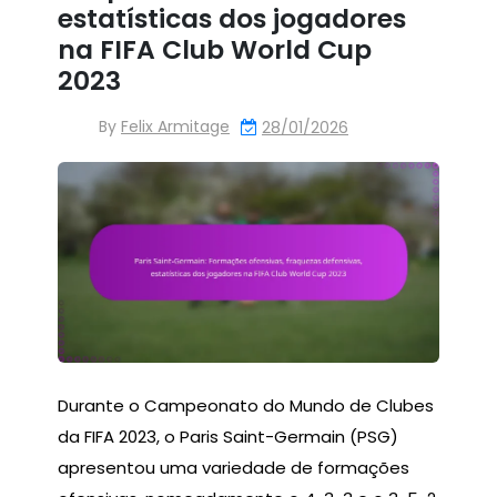
estatísticas dos jogadores
na FIFA Club World Cup
2023
By
Felix Armitage
28/01/2026
Durante o Campeonato do Mundo de Clubes
da FIFA 2023, o Paris Saint-Germain (PSG)
apresentou uma variedade de formações