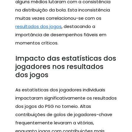
alguns médios lutaram com a consistência
na distribuição da bola. Esta inconsistência
muitas vezes correlacionou-se com os
resultados dos jogos
, destacando a
importância de desempenhos fiáveis em
momentos críticos.
Impacto das estatísticas dos
jogadores nos resultados
dos jogos
As estatísticas dos jogadores individuais
impactaram significativamente os resultados
dos jogos do PSG no torneio. Altas
contribuições de golos de jogadores-chave
frequentemente levaram a vitórias,
enquanto jogos com contribuições mais