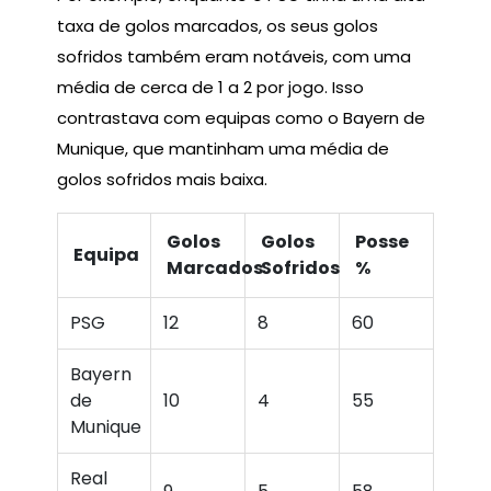
taxa de golos marcados, os seus golos
sofridos também eram notáveis, com uma
média de cerca de 1 a 2 por jogo. Isso
contrastava com equipas como o Bayern de
Munique, que mantinham uma média de
golos sofridos mais baixa.
Golos
Golos
Posse
Equipa
Marcados
Sofridos
%
PSG
12
8
60
Bayern
de
10
4
55
Munique
Real