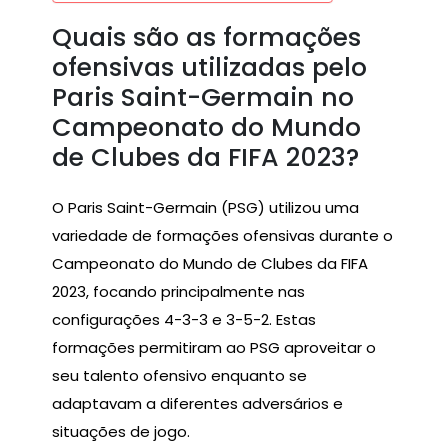
Quais são as formações
ofensivas utilizadas pelo
Paris Saint-Germain no
Campeonato do Mundo
de Clubes da FIFA 2023?
O Paris Saint-Germain (PSG) utilizou uma
variedade de formações ofensivas durante o
Campeonato do Mundo de Clubes da FIFA
2023, focando principalmente nas
configurações 4-3-3 e 3-5-2. Estas
formações permitiram ao PSG aproveitar o
seu talento ofensivo enquanto se
adaptavam a diferentes adversários e
situações de jogo.