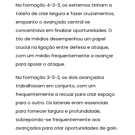
Na formação 4-3-3, os extremos tinham a
tarefa de criar largura e fazer cruzamentos,
enquanto o avançado central se
concentrava em finalizar oportunidades. O
trio de médios desempenhou um papel
crucial na ligação entre defesa e ataque,
com um médio frequentemente a avançar
para apoiar o ataque.
Na formação 3-5-2, os dois avançados
trabalhavam em conjunto, com um
frequentemente a recuar para criar espaço
para o outro. Os laterais eram essenciais
para fornecer largura e profundidade,
sobrepondo-se frequentemente aos
avançados para criar oportunidades de golo.