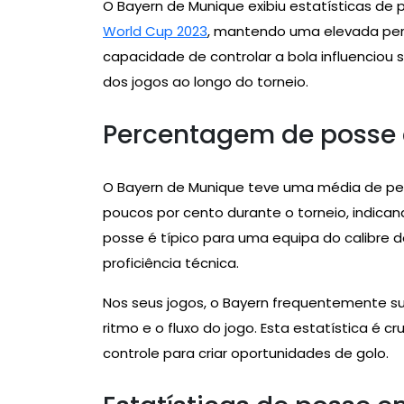
O Bayern de Munique exibiu estatísticas de
World Cup 2023
, mantendo uma elevada per
capacidade de controlar a bola influenciou
dos jogos ao longo do torneio.
Percentagem de posse d
O Bayern de Munique teve uma média de p
poucos por cento durante o torneio, indicand
posse é típico para uma equipa do calibre d
proficiência técnica.
Nos seus jogos, o Bayern frequentemente su
ritmo e o fluxo do jogo. Esta estatística é c
controle para criar oportunidades de golo.