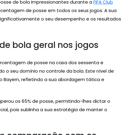
 posse de bola impressionantes durante a
FIFA Club
centagem de posse em todos os seus jogos. A sua
 significativamente o seu desempenho e os resultados
e bola geral nos jogos
ercentagem de posse na casa dos sessenta e
o o seu domínio no controle da bola. Este nível de
o Bayern, refletindo a sua abordagem tática e
perou os 65% de posse, permitindo-lhes dictar o
rucial, pois sublinha a sua estratégia de manter o