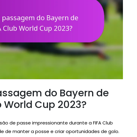
passagem do Bayern de
b World Cup 2023?
ão de passe impressionante durante a FIFA Club
e de manter a posse e criar oportunidades de golo.