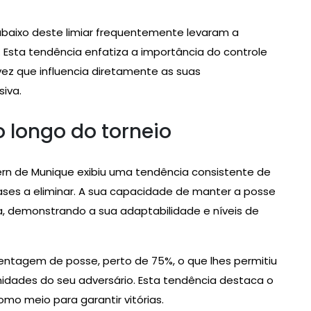
abaixo deste limiar frequentemente levaram a
Esta tendência enfatiza a importância do controle
vez que influencia diretamente as suas
iva.
 longo do torneio
ern de Munique exibiu uma tendência consistente de
fases a eliminar. A sua capacidade de manter a posse
 demonstrando a sua adaptabilidade e níveis de
centagem de posse, perto de 75%, o que lhes permitiu
unidades do seu adversário. Esta tendência destaca o
mo meio para garantir vitórias.