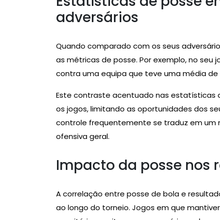
Estatísticas de posse
adversários
Quando comparado com os seus adversários
as métricas de posse. Por exemplo, no seu 
contra uma equipa que teve uma média de c
Este contraste acentuado nas estatísticas 
os jogos, limitando as oportunidades dos se
controle frequentemente se traduz em um 
ofensiva geral.
Impacto da posse nos r
A correlação entre posse de bola e resultad
ao longo do torneio. Jogos em que mantiv