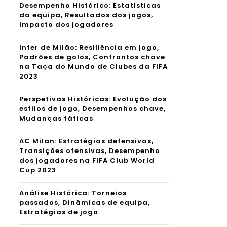
Desempenho Histórico: Estatísticas
da equipa, Resultados dos jogos,
Impacto dos jogadores
Inter de Milão: Resiliência em jogo,
Padrões de golos, Confrontos chave
na Taça do Mundo de Clubes da FIFA
2023
Perspetivas Históricas: Evolução dos
estilos de jogo, Desempenhos chave,
Mudanças táticas
AC Milan: Estratégias defensivas,
Transições ofensivas, Desempenho
dos jogadores na FIFA Club World
Cup 2023
Análise Histórica: Torneios
passados, Dinâmicas de equipa,
Estratégias de jogo