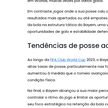
em vitórias, muitas vezes por vários golos.
Em contraste, jogos onde a sua posse caiu 
resultados mais apertados ou até empates. 
da bola na estrutura tática do Bayern, uma 
oportunidades de golo e estabilidade defens
Tendências de posse ao
Ao longo da
FIFA Club World Cup
2023, o Bay
altas taxas de posse, particularmente nas 
aumentou à medida que o torneio avançava,
condição física.
Na final, o Bayern alcançou a sua maior per
controlar o ritmo do jogo e limitar as oport
seu foco estratégico na retenção da bola co