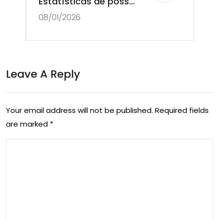
Estatísticas de posse,
08/01/2026
Precisão de passe,
Contribuições dos
jogadores na FIFA
Club World Cup 2023
Leave A Reply
Your email address will not be published.
Required fields
are marked
*