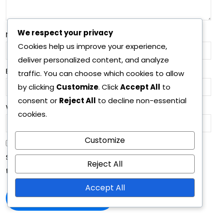
We respect your privacy
Name
*
Cookies help us improve your experience,
deliver personalized content, and analyze
Email
*
traffic. You can choose which cookies to allow
by clicking
Customize
. Click
Accept All
to
consent or
Reject All
to decline non-essential
Website
cookies.
Customize
Save my name, email, and website in this browser for
Reject All
the next time I comment.
Accept All