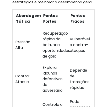
estratégias e melhorar o desempenho geral.
Abordagem
Pontos
Pontos
Tática
Fortes
Fracos
Recuperação
rápida da
Vulnerável
Pressão
bola, cria
a contra-
Alta
oportunidades
ataques
de golo
Explora
Depende
lacunas
Contra-
de
defensivas
Ataque
transições
do
rápidas
adversário
Pode
Controla o