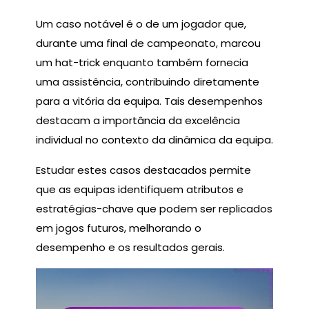
Um caso notável é o de um jogador que,
durante uma final de campeonato, marcou
um hat-trick enquanto também fornecia
uma assistência, contribuindo diretamente
para a vitória da equipa. Tais desempenhos
destacam a importância da excelência
individual no contexto da dinâmica da equipa.
Estudar estes casos destacados permite
que as equipas identifiquem atributos e
estratégias-chave que podem ser replicados
em jogos futuros, melhorando o
desempenho e os resultados gerais.