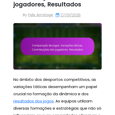
jogadores, Resultados
By
Felix Armitage
27/01/2026
No âmbito dos desportos competitivos, as
variações táticas desempenham um papel
crucial na formação da dinâmica e dos
resultados dos jogos
. As equipas utilizam
diversas formações e estratégias que não só