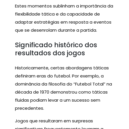
Estes momentos sublinham a importância da
flexibilidade tática e da capacidade de
adaptar estratégias em resposta a eventos
que se desenrolam durante a partida.
Significado histórico dos
resultados dos jogos
Historicamente, certas abordagens táticas
definiram eras do futebol. Por exemplo, a
dominância da filosofia do “Futebol Total” na
década de 1970 demonstrou como táticas
fluidas podiam levar a um sucesso sem
precedentes.
Jogos que resultaram em surpresas
significativas frequentemente levaram a