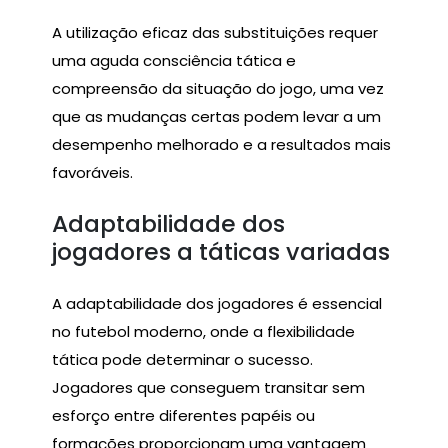
A utilização eficaz das substituições requer
uma aguda consciência tática e
compreensão da situação do jogo, uma vez
que as mudanças certas podem levar a um
desempenho melhorado e a resultados mais
favoráveis.
Adaptabilidade dos
jogadores a táticas variadas
A adaptabilidade dos jogadores é essencial
no futebol moderno, onde a flexibilidade
tática pode determinar o sucesso.
Jogadores que conseguem transitar sem
esforço entre diferentes papéis ou
formações proporcionam uma vantagem