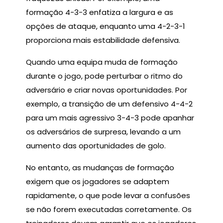
formação 4-3-3 enfatiza a largura e as
opções de ataque, enquanto uma 4-2-3-1
proporciona mais estabilidade defensiva.
Quando uma equipa muda de formação
durante o jogo, pode perturbar o ritmo do
adversário e criar novas oportunidades. Por
exemplo, a transição de um defensivo 4-4-2
para um mais agressivo 3-4-3 pode apanhar
os adversários de surpresa, levando a um
aumento das oportunidades de golo.
No entanto, as mudanças de formação
exigem que os jogadores se adaptem
rapidamente, o que pode levar a confusões
se não forem executadas corretamente. Os