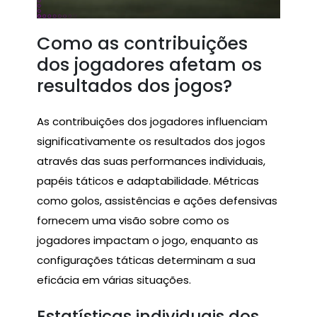
Como as contribuições
dos jogadores afetam os
resultados dos jogos?
As contribuições dos jogadores influenciam
significativamente os resultados dos jogos
através das suas performances individuais,
papéis táticos e adaptabilidade. Métricas
como golos, assistências e ações defensivas
fornecem uma visão sobre como os
jogadores impactam o jogo, enquanto as
configurações táticas determinam a sua
eficácia em várias situações.
Estatísticas individuais dos