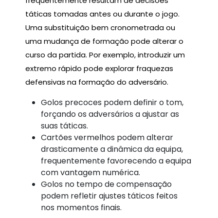
frequentemente resultam de decisões
táticas tomadas antes ou durante o jogo.
Uma substituição bem cronometrada ou
uma mudança de formação pode alterar o
curso da partida. Por exemplo, introduzir um
extremo rápido pode explorar fraquezas
defensivas na formação do adversário.
Golos precoces podem definir o tom,
forçando os adversários a ajustar as
suas táticas.
Cartões vermelhos podem alterar
drasticamente a dinâmica da equipa,
frequentemente favorecendo a equipa
com vantagem numérica.
Golos no tempo de compensação
podem refletir ajustes táticos feitos
nos momentos finais.