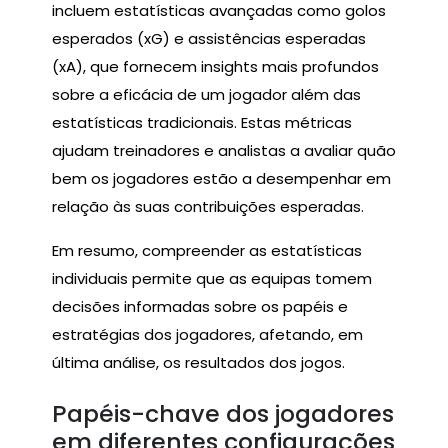
incluem estatísticas avançadas como golos
esperados (xG) e assistências esperadas
(xA), que fornecem insights mais profundos
sobre a eficácia de um jogador além das
estatísticas tradicionais. Estas métricas
ajudam treinadores e analistas a avaliar quão
bem os jogadores estão a desempenhar em
relação às suas contribuições esperadas.
Em resumo, compreender as estatísticas
individuais permite que as equipas tomem
decisões informadas sobre os papéis e
estratégias dos jogadores, afetando, em
última análise, os resultados dos jogos.
Papéis-chave dos jogadores
em diferentes configurações