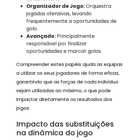
Organizador de Jogo:
Orquestra
jogadas ofensivas, levando
frequentemente a oportunidades de
golo.
Avançado:
Principalmente
responsável por finalizar
oportunidades e marcar golos.
Compreender estes papéis ajuda as equipas
a utilizar os seus jogadores de forma eficaz,
garantindo que as forças de cada indivíduo
sejam utilizadas ao máximo, o que pode
impactar diretamente os resultados dos
jogos.
Impacto das substituições
na dinâmica do jogo