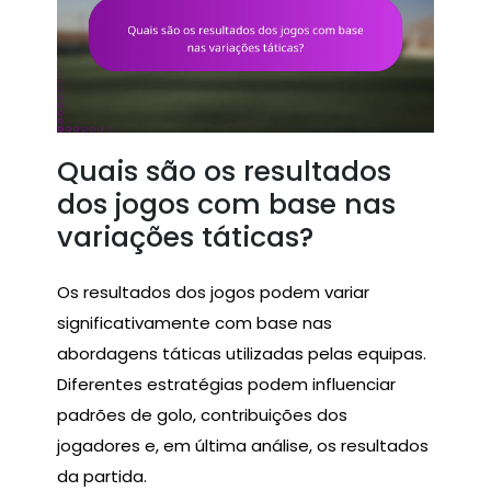
Quais são os resultados
dos jogos com base nas
variações táticas?
Os resultados dos jogos podem variar
significativamente com base nas
abordagens táticas utilizadas pelas equipas.
Diferentes estratégias podem influenciar
padrões de golo, contribuições dos
jogadores e, em última análise, os resultados
da partida.