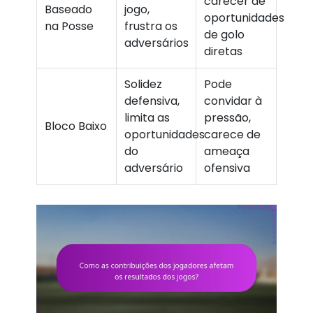
carecer de
Baseado
jogo,
oportunidades
na Posse
frustra os
de golo
adversários
diretas
Solidez
Pode
defensiva,
convidar à
limita as
pressão,
Bloco Baixo
oportunidades
carece de
do
ameaça
adversário
ofensiva