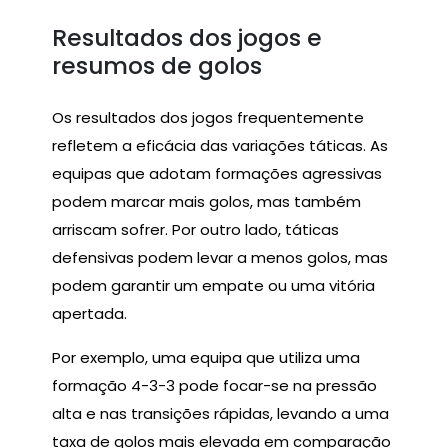
Resultados dos jogos e
resumos de golos
Os resultados dos jogos frequentemente
refletem a eficácia das variações táticas. As
equipas que adotam formações agressivas
podem marcar mais golos, mas também
arriscam sofrer. Por outro lado, táticas
defensivas podem levar a menos golos, mas
podem garantir um empate ou uma vitória
apertada.
Por exemplo, uma equipa que utiliza uma
formação 4-3-3 pode focar-se na pressão
alta e nas transições rápidas, levando a uma
taxa de golos mais elevada em comparação